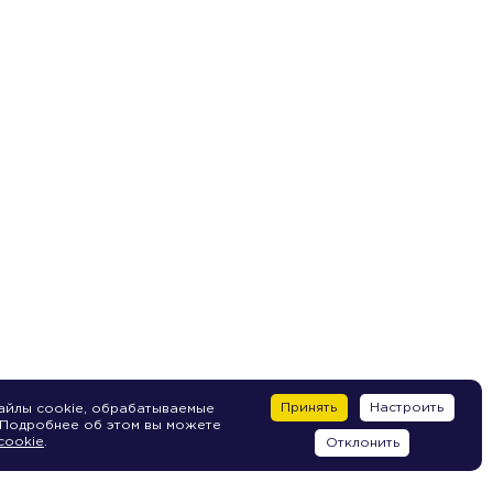
Принять
Настроить
айлы cookie, обрабатываемые
 Подробнее об этом вы можете
cookie
.
Отклонить