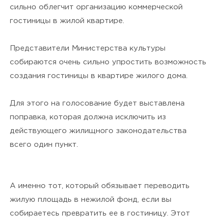
я подтверждаю своё
Согласие
сильно облегчит организацию коммерческой
на обработку персональных
гостиницы в жилой квартире.
данных
и ознакомлен(а) с
Представители Министерства культуры
Политикой
собираются очень сильно упростить возможность
создания гостиницы в квартире жилого дома.
конфиденциальности
.
Для этого на голосование будет выставлена
поправка, которая должна исключить из
действующего жилищного законодательства
всего один пункт.
А именно тот, который обязывает переводить
жилую площадь в нежилой фонд, если вы
собираетесь превратить ее в гостиницу. Этот