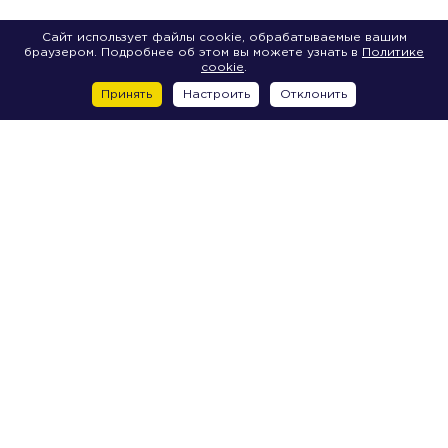
Сайт использует файлы cookie, обрабатываемые вашим
браузером. Подробнее об этом вы можете узнать в
Политике
cookie
.
Принять
Настроить
Отклонить
Центр
2-я Советская улица, д. 7
6-я Красноармейская улица, д. 5-7A
6-я Красноармейская улица, д. 5-7Д
Большая Морская улица, д. 14
Большая Морская улица, д. 15
Большая Морская улица, д. 20
Большая Морская улица, д. 22
Большая Морская улица, д. 24
Большая Морская улица, д. 26
Большая Морская улица, д. 30
Большая Морская улица, д. 32