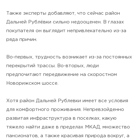
я подтверждаю своё
Согласие
на обработку персональных
Также эксперты добавляют, что сейчас район
Дальней Рублёвки сильно недооценен. В глазах
данных
и ознакомлен(а) с
покупателя он выглядит непривлекательно из-за
Политикой
ряда причин.
конфиденциальности
.
Во-первых, трудность возникает из-за постоянных
перекрытий трассы. Во-вторых, люди
предпочитают передвижение на скоростном
Новорижском шоссе.
Хотя район Дальней Рублевки имеет все условия
для комфортного проживания. Непревзойденно
развитая инфраструктура в поселках, какую
тяжело найти даже в пределах МКАД, множество
пансионатов, а также красивая природа вокруг, а