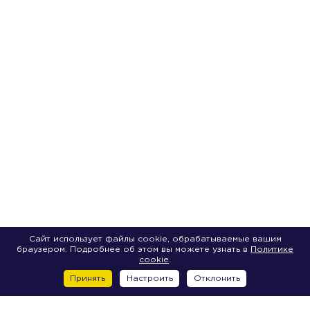
Сайт использует файлы cookie, обрабатываемые вашим
браузером. Подробнее об этом вы можете узнать в
Политике
cookie
.
Принять
Настроить
Отклонить