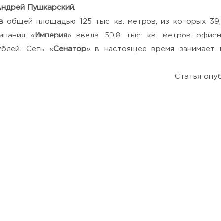
Андрей Пушкарский
.
Политикой конфиденциальности
.
в
общей площадью 125 тыс. кв. метров, из которых 39
мпания «
Империя
» ввела 50,8 тыс. кв. метров офис
блей. Сеть «
Сенатор
» в настоящее время занимает 
Статья опуб