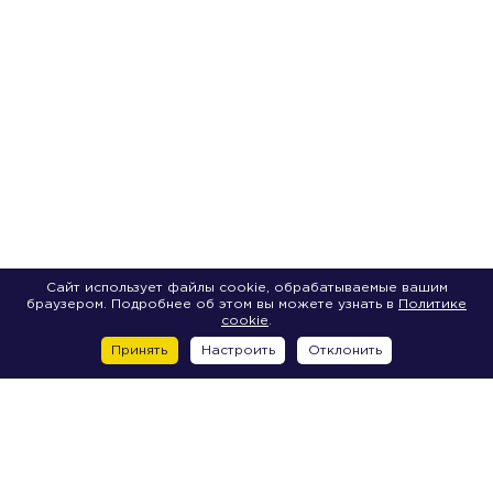
Сайт использует файлы cookie, обрабатываемые вашим
браузером. Подробнее об этом вы можете узнать в
Политике
cookie
.
Принять
Настроить
Отклонить
Центр
2-я Советская улица, д. 7
6-я Красноармейская улица, д. 5-7A