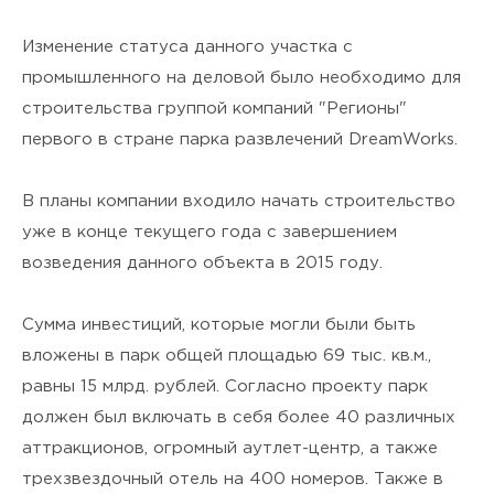
я подтверждаю своё
Согласие
на обработку персональных
Изменение статуса данного участка с
промышленного на деловой было необходимо для
данных
и ознакомлен(а) с
строительства группой компаний "Регионы"
Политикой
первого в стране парка развлечений DreamWorks.
конфиденциальности
.
В планы компании входило начать строительство
уже в конце текущего года с завершением
возведения данного объекта в 2015 году.
Сумма инвестиций, которые могли были быть
вложены в парк общей площадью 69 тыс. кв.м.,
равны 15 млрд. рублей. Согласно проекту парк
должен был включать в себя более 40 различных
аттракционов, огромный аутлет-центр, а также
трехзвездочный отель на 400 номеров. Также в