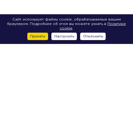
Сайт использует файлы cookie, обрабатываемые вашим
браузером. Подробнее об этом вы можете узнать в
Политике
cookie
.
Принять
Настроить
Отклонить
Центр
2-я Советская улица, д. 7
6-я Красноармейская улица, д. 5-7A
6-я Красноармейская улица, д. 5-7Д
Большая Морская улица, д. 14
Большая Морская улица, д. 15
Большая Морская улица, д. 20
Большая Морская улица, д. 22
Большая Морская улица, д. 24
Большая Морская улица, д. 26
Большая Морская улица, д. 30