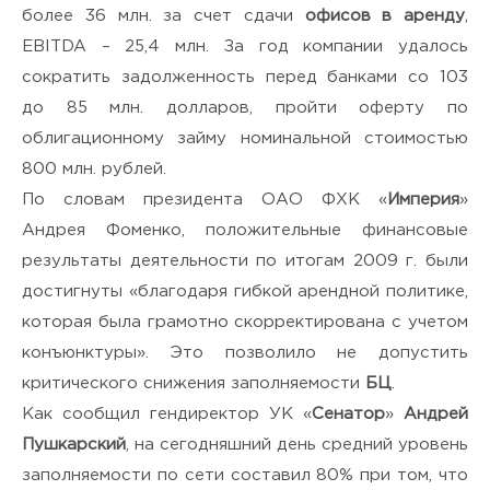
я подтверждаю своё
Согласие
более 36 млн. за счет сдачи
офисов в аренду
,
на обработку персональных
EBITDA – 25,4 млн. За год компании удалось
сократить задолженность перед банками со 103
данных
и ознакомлен(а) с
до 85 млн. долларов, пройти оферту по
Политикой
облигационному займу номинальной стоимостью
800 млн. рублей.
конфиденциальности
.
По словам президента ОАО ФХК «
Империя
»
Андрея Фоменко, положительные финансовые
результаты деятельности по итогам 2009 г. были
достигнуты «благодаря гибкой арендной политике,
которая была грамотно скорректирована с учетом
конъюнктуры». Это позволило не допустить
критического снижения заполняемости
БЦ
.
Как сообщил гендиректор УК «
Сенатор
»
Андрей
Пушкарский
, на сегодняшний день средний уровень
заполняемости по сети составил 80% при том, что