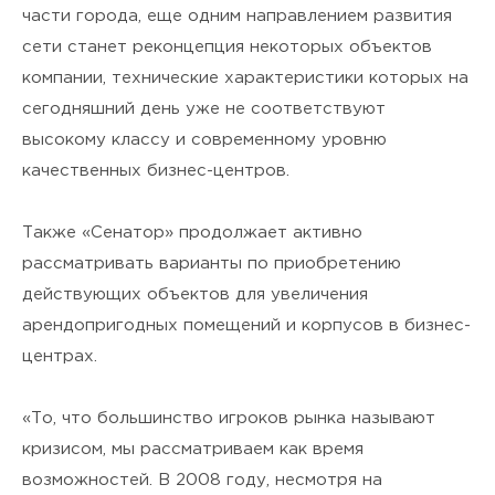
я подтверждаю своё
Согласие
части города, еще одним направлением развития
на обработку персональных
сети станет реконцепция некоторых объектов
компании, технические характеристики которых на
данных
и ознакомлен(а) с
сегодняшний день уже не соответствуют
Политикой
высокому классу и современному уровню
качественных бизнес-центров.
конфиденциальности
.
Также «Сенатор» продолжает активно
рассматривать варианты по приобретению
действующих объектов для увеличения
арендопригодных помещений и корпусов в бизнес-
центрах.
«То, что большинство игроков рынка называют
кризисом, мы рассматриваем как время
возможностей. В 2008 году, несмотря на