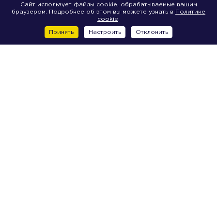
Сайт использует файлы cookie, обрабатываемые вашим
браузером. Подробнее об этом вы можете узнать в
Политике
cookie
.
Принять
Настроить
Отклонить
Центр
2-я Советская улица, д. 7
6-я Красноармейская улица, д. 5-7A
6-я Красноармейская улица, д. 5-7Д
Большая Морская улица, д. 14
Большая Морская улица, д. 15
Большая Морская улица, д. 20
Большая Морская улица, д. 22
Большая Морская улица, д. 24
Большая Морская улица, д. 26
Большая Морская улица, д. 30
Большая Морская улица, д. 32
Жуковского улица, д. 63