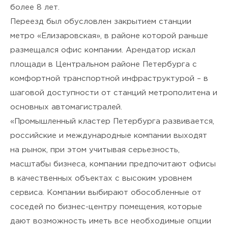
я подтверждаю своё
Согласие
более 8 лет.
на обработку персональных
Переезд был обусловлен закрытием станции
метро «Елизаровская», в районе которой раньше
данных
и ознакомлен(а) с
размещался офис компании. Арендатор искал
Политикой
площади в Центральном районе Петербурга с
комфортной транспортной инфраструктурой – в
конфиденциальности
.
шаговой доступности от станций метрополитена и
основных автомагистралей.
«Промышленный кластер Петербурга развивается,
российские и международные компании выходят
на рынок, при этом учитывая серьезность,
масштабы бизнеса, компании предпочитают офисы
в качественных объектах с высоким уровнем
сервиса. Компании выбирают обособленные от
соседей по бизнес-центру помещения, которые
дают возможность иметь все необходимые опции