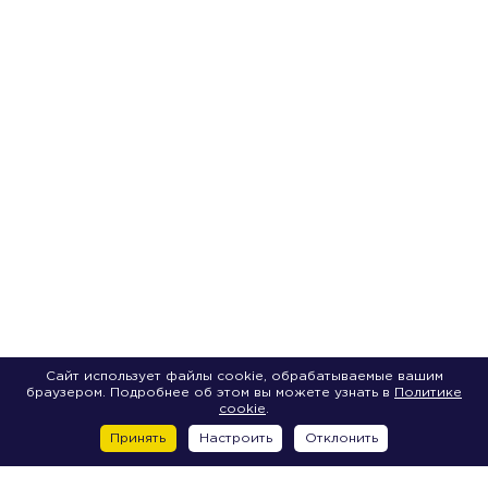
Сайт использует файлы cookie, обрабатываемые вашим
браузером. Подробнее об этом вы можете узнать в
Политике
cookie
.
Принять
Настроить
Отклонить