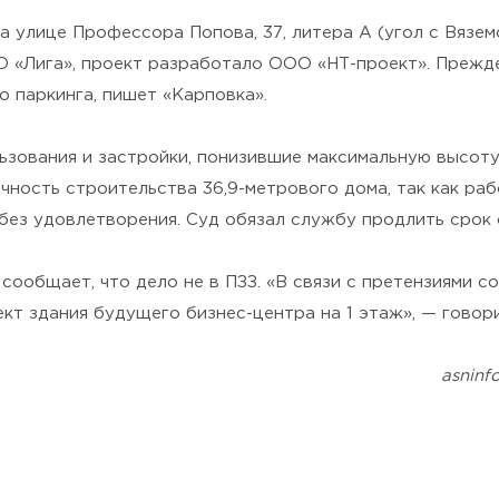
Политикой конфиденциальности
.
 улице Профессора Попова, 37, литера А (угол с Вязем
О «Лига», проект разработало ООО «НТ-проект». Прежд
 паркинга, пишет «Карповка».
ьзования и застройки, понизившие максимальную высоту д
чность строительства 36,9-метрового дома, так как раб
ез удовлетворения. Суд обязал службу продлить срок 
сообщает, что дело не в ПЗЗ. «В связи с претензиями 
т здания будущего бизнес-центра на 1 этаж», — говори
asninf