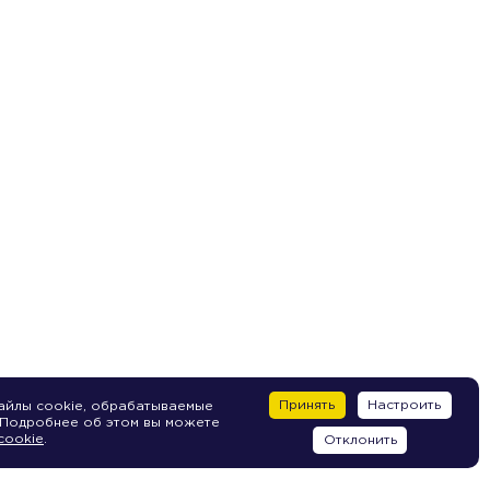
Принять
Настроить
айлы cookie, обрабатываемые
 Подробнее об этом вы можете
cookie
.
Отклонить