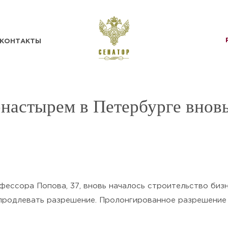
КОНТАКТЫ
настырем в Петербурге вновь
ОТПРАВИТЬ
фессора Попова, 37, вновь началось строительство биз
 продлевать разрешение. Пролонгированное разрешение
Нажимая кнопку «Отправить», я
подтверждаю своё
Согласие на обработку
персональных данных
и ознакомлен(а) с