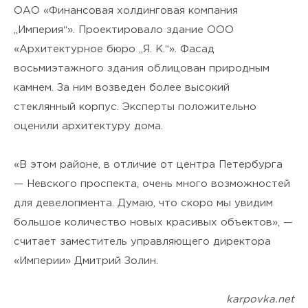
я подтверждаю своё
Согласие
ОАО «Финансовая холдинговая компания
на обработку персональных
„Империя“». Проектировало здание ООО
«Архитектурное бюро „Я. К.“». Фасад
данных
и ознакомлен(а) с
восьмиэтажного здания облицован природным
Политикой
камнем. За ним возведен более высокий
стеклянный корпус. Эксперты положительно
конфиденциальности
.
оценили архитектуру дома.
«В этом районе, в отличие от центра Петербурга
— Невского проспекта, очень много возможностей
для девелопмента. Думаю, что скоро мы увидим
большое количество новых красивых объектов», —
считает заместитель управляющего директора
«Империи» Дмитрий Золин.
karpovka.net