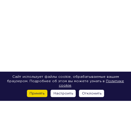
Сайт использует файлы cookie, обрабатываемые вашим
браузером. Подробнее об этом вы можете узнать в
Политике
cookie
.
Принять
Настроить
Отклонить
Центр
2-я Советская улица, д. 7
6-я Красноармейская улица, д. 5-7A