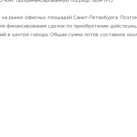
0 млн., профинансированную посредством IPO.
ия на рынке офисных площадей Санкт-Петербурга. Поэт
l, для финансирования сделок по приобретению действую
й в центре города. Общая сумма лотов составила около 