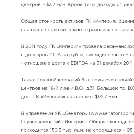
центров, - $3,7 млн. Кроме того, доходы от ре
Общая стоимость активов ГК «Империя» оценива
процессов положительно отразились на показат
В 2011 году ГК «Империя» провела рефинансир
с долларов США на рубли, ликвидировав тем с
- отношение долга к EBITDA на 31 декабря 2011 
Также Группой компаний был привлечен новый к
центров на 18-й линии В.О., д.31, Большом пр. В
долг ГК «Империя» составляет $92,7 млн.
В управлении УК «Сенатор» (www.senator.spb.
Группе компаний «Империя». Общая площадь все
приходится 150,3 тыс. кв.м., на строящиеся – 95,5