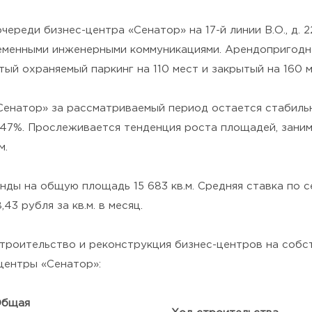
ереди бизнес-центра «Сенатор» на 17-й линии В.О., д. 2
еменными инженерными коммуникациями. Арендопригодна
тый охраняемый паркинг на 110 мест и закрытый на 160 м
Сенатор» за рассматриваемый период остается стабильн
0,47%. Прослеживается тенденция роста площадей, зани
м.
нды на общую площадь 15 683 кв.м. Средняя ставка по 
43 рубля за кв.м. в месяц.
строительство и реконструкция бизнес-центров на собс
центры «Сенатор»:
бщая