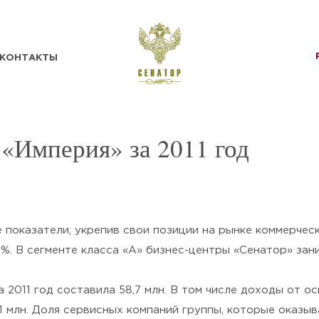
КОНТАКТЫ
«Империя» за 2011 год
е показатели, укрепив свои позиции на рынке коммерче
ОТПРАВИТЬ
%. В сегменте класса «А» бизнес-центры «Сенатор» зани
Нажимая кнопку «Отправить», я
2011 год составила 58,7 млн. В том числе доходы от осн
подтверждаю своё
Согласие на обработку
1 млн. Доля сервисных компаний группы, которые оказы
персональных данных
и ознакомлен(а) с