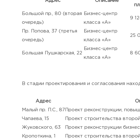
Адрес
Описание
п
Большой пр., 80 (вторая
Бизнес-центр
9 12
очередь)
класса «А»
Пр. Попова, 37 (третья
Бизнес-центр
25 
очередь)
класса «А»
Бизнес-центр
Большая Пушкарская, 22
8 60
класса «А»
В стадии проектирования и согласования нахо
Адрес
О
Малый пр. П.С., 87
Проект реконструкции, повыш
Чапаева, 15
Проект строительства второй
Жуковского, 63
Проект реконструкции бизнес
Кропоткина, 1
Проект строительства второй