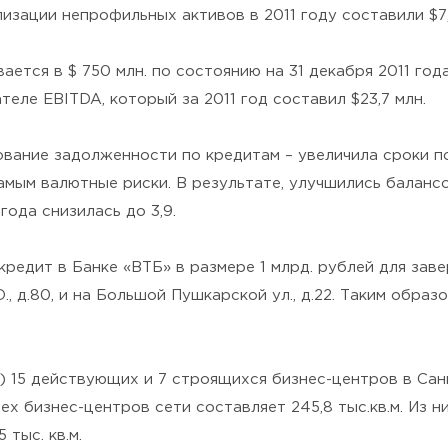
ализации непрофильных активов в 2011 году составили $7,
Политикой конфиденциальности
.
ется в $ 750 млн. по состоянию на 31 декабря 2011 год
еле EBITDA, который за 2011 год составил $23,7 млн.
ование задолженности по кредитам – увеличила сроки п
амым валютные риски. В результате, улучшились баланс
года снизилась до 3,9.
редит в Банке «ВТБ» в размере 1 млрд. рублей для зав
.О., д.80, и на Большой Пушкарской ул., д.22. Таким образ
ru) 15 действующих и 7 строящихся бизнес-центров в С
х бизнес-центров сети составляет 245,8 тыс.кв.м. Из 
 тыс. кв.м.