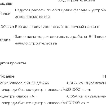
Ход строительства
лощадь
Ведутся работы по облицовке фасада и устрой
4 кв.м
инженерных сетей
000 кв.м
Возведен двухуровневый подземный паркинг
Завершены подготовительные работы. В III квар
2 кв.м
начало строительства
дятся проекты:
писание
П
ение класса с «В–» до «А»
8 427 кв. м(увеличен
 очереди бизнес-центра класса «А»
33 000 кв. м
-центра класса «А»
6 554 кв. м (увеличе
 очереди бизнес-центра класса «А»
10 740 кв. м