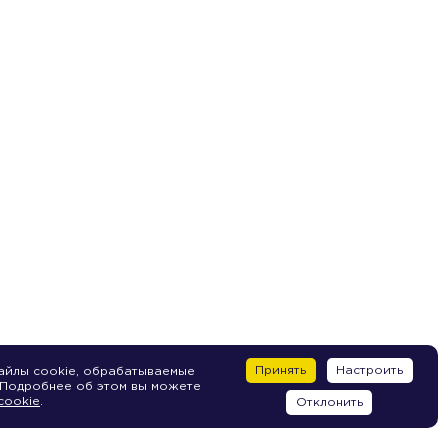
Принять
Настроить
айлы cookie, обрабатываемые
 Подробнее об этом вы можете
cookie
.
Отклонить